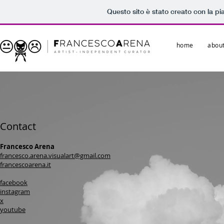
Questo sito è stato creato con la p
home
abou
Contact
Francesco Arena
francesco.arena.visualart@gmail.com
francescoarena.it
facebook
instagram
x
youtube