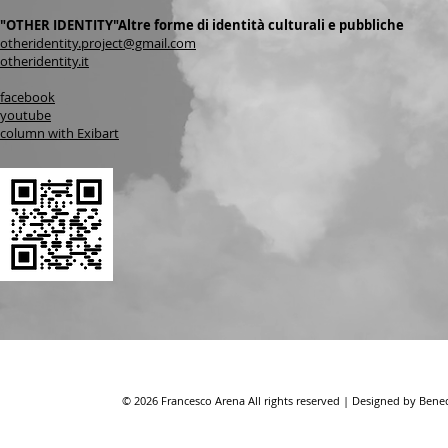
"OTHER IDENTITY"Altre forme di identità culturali e pubbliche
otheridentity.project@gmail.com
otheridentity.it
facebook
youtube
column with Exibart
© 2026 Francesco Arena All rights reserved | Designed by Ben